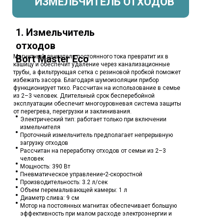
ИЗМЕЛЬЧИТЕЛЬ ОТХОДОВ
1. Измельчитель
отходов
Магнитный двигатель постоянного тока превратит их в
Bort Master Eco
кашицу и обеспечит удаление через канализационные
трубы, а фильтрующая сетка с резиновой пробкой поможет
избежать засора. Благодаря шумоизоляции прибор
функционирует тихо. Рассчитан на использование в семье
из 2–3 человек. Длительный срок бесперебойной
эксплуатации обеспечит многоуровневая система защиты
от перегрева, перегрузки и заклинивания.
Электрический тип: работает только при включении
измельчителя
Проточный измельчитель предполагает непрерывную
загрузку отходов
Рассчитан на переработку отходов от семьи из 2–3
человек
Мощность: 390 Вт
Пневматическое управление•2-скоростной
Производительность: 3.2 л/сек
Объем перемалывающей камеры: 1 л
Диаметр слива: 9 см
Мотор на постоянных магнитах обеспечивает большую
эффективность при малом расходе электроэнергии и