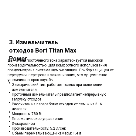
3. Измельчитель
отходов Bort Titan Max
Power
Двигатель постоянного тока характеризуется высокой
производительностью. Для комфортного использования
предусмотрена система шумоизоляции. Прибор защищен от
перегрузки, перегрева и заклинивания, что существенно
увеличивает срок службы.
Электрический тип: работает только при включении
измельчителя
Проточный измельчитель предполагает непрерывную
загрузку отходов
Рассчитан на переработку отходов от семьи из 5–6
человек
Мощность: 780 Вт
Пневматическое управление
3-скоростной
Производительность: 5.2 л/сек
Объем перемалывающей камеры: 1.4 л