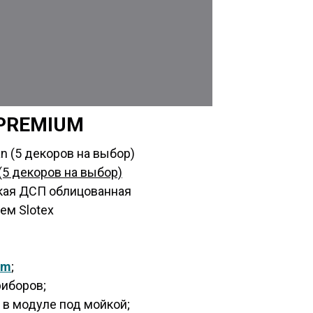
 PREMIUM
n (5 декоров на выбор)
(5 декоров на выбор)
кая ДСП облицованная
ем Slotex
um
;
риборов;
 в модуле под мойкой;