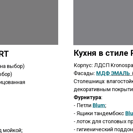
Кухня в стиле
RT
Корпус: ЛДСП Kronospa
 на выбор)
Фасады:
МДФ
ЭМАЛЬ
ыбор)
Столешница: влагостой
лицованная
декоративным покрыти
Фурнитура
:
- Петли
Blum
;
- Ящики тандембокс
Bl
- лоток для столовых п
- гигиенический поддон
д мойкой;