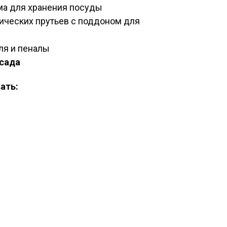
ема для хранения посуды
лических прутьев с поддоном для
ля и пеналы
сада
ать: