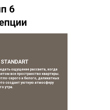
п 6
епции
 STANDART
едать ощущение рассвета, когда
Вдохновением для
ветом все пространство квартиры.
когда вечерние 
тло-серого и белого, деликатных
облака и с
 это создает уютную атмосферу
Благородное сочет
го утра.
текстур пер