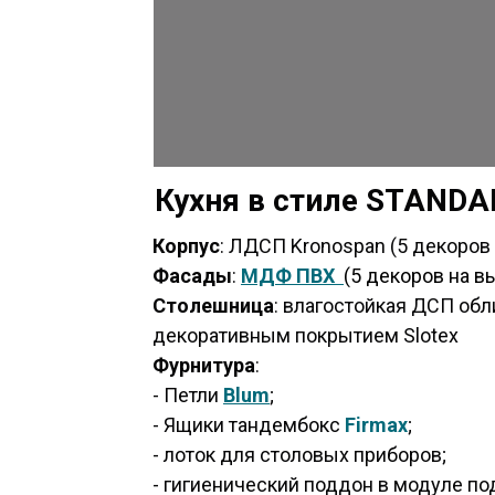
Кухня в стиле STANDA
Корпус
: ЛДСП Kronospan (5 декоров
Фасады
:
МДФ
ПВХ
(5 декоров на в
Столешница
: влагостойкая ДСП об
декоративным покрытием Slotex
Фурнитура
:
- Петли
Blum
;
- Ящики тандембокс
Firmax
;
- лоток для столовых приборов;
- гигиенический поддон в модуле по