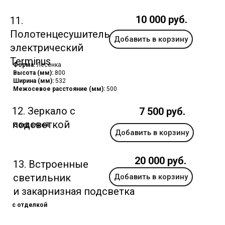
10 000 руб.
11.
Полотенцесушитель
Добавить в корзину
электрический
Terminus
Форма:
Лесенка
Высота (мм):
800
Ширина (мм):
532
Межосевое расстояние (мм):
500
12. Зеркало с
7 500 руб.
подсветкой
с отделкой
Добавить в корзину
20 000 руб.
13. Встроенные
светильник
Добавить в корзину
и закарнизная подсветка
с отделкой