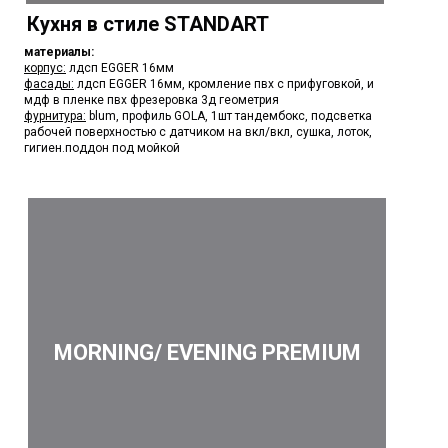
Кухня в стиле STANDART
материалы:
корпус:
лдсп EGGER 16мм
фасады:
лдсп EGGER 16мм, кромление пвх с прифуговкой, и
мдф в пленке пвх фрезеровка 3д геометрия
фурнитура:
blum, профиль GOLA, 1шт тандембокс, подсветка
рабочей поверхностью с датчиком на вкл/вкл, сушка, лоток,
гигиен.поддон под мойкой
MORNING/ EVENING PREMIUM