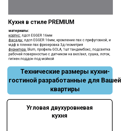
Кухня в стиле PREMIUM
материалы:
корпус:
лдсп EGGER 16мм
фасады:
лдсп EGGER 16мм, кромление пвх с прифуговкой, и
мдф в пленке пвх фрезеровка 3д геометрия
фурнитура:
blum, профиль GOLA, 1шт тандембокс, подсветка
рабочей поверхностью с датчиком на вкл/вкл, сушка, лоток,
гигиен.поддон под мойкой
Технические размеры кухни-
гостиной разработанные для Вашей
квартиры
Угловая двухуровневая
кухня