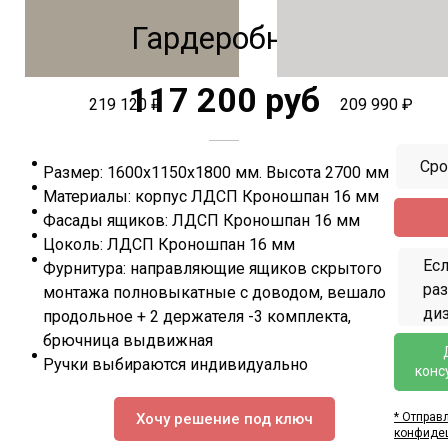
Гардеробная
117 200 руб
219 120 ₽
209 990 ₽
Сро
Размер: 1600х1150х1800 мм. Высота 2700 мм
Материалы: корпус ЛДСП Кроношпан 16 мм
Фасады ящиков: ЛДСП Кроношпан 16 мм
Цоколь: ЛДСП Кроношпан 16 мм
Есл
Фурнитура: направляющие ящиков скрытого
ра
монтажа полновыкатные с доводом, вешало
диз
продольное + 2 держателя -3 комплекта,
брючница выдвижная
Ручки выбираются индивидуально
конс
* Отправ
Хочу решение под ключ
конфиде