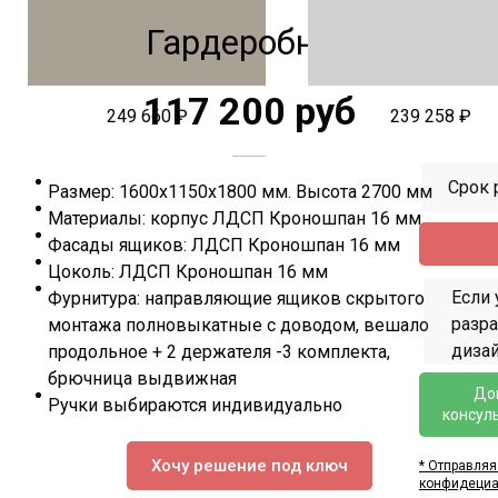
Гардеробная
117 200 руб
249 660 ₽
239 258 ₽
Срок 
Размер: 1600х1150х1800 мм. Высота 2700 мм
Материалы: корпус ЛДСП Кроношпан 16 мм
Фасады ящиков: ЛДСП Кроношпан 16 мм
Цоколь: ЛДСП Кроношпан 16 мм
Если 
Фурнитура: направляющие ящиков скрытого
разр
монтажа полновыкатные с доводом, вешало
дизай
продольное + 2 держателя -3 комплекта,
брючница выдвижная
До
Ручки выбираются индивидуально
консул
Хочу решение под ключ
* Отправляя
конфидециа