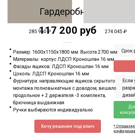
Гардеробная
117 200 руб
285 960 ₽
274 045 ₽
Срок 
Размер: 1600х1150х1800 мм. Высота 2700 мм
Материалы: корпус ЛДСП Кроношпан 16 мм
Фасады ящиков: ЛДСП Кроношпан 16 мм
Цоколь: ЛДСП Кроношпан 16 мм
Если 
Фурнитура: направляющие ящиков скрытого
разр
монтажа полновыкатные с доводом, вешало
дизай
продольное + 2 держателя -3 комплекта,
брючница выдвижная
До
Ручки выбираются индивидуально
консул
Хочу решение под ключ
* Отправляя
конфидециа