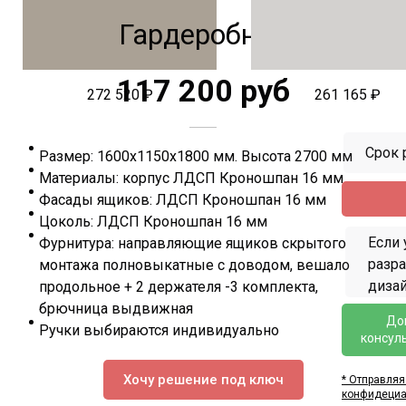
Гардеробная
117 200 руб
272 520 ₽
261 165 ₽
Срок 
Размер: 1600х1150х1800 мм. Высота 2700 мм
Материалы: корпус ЛДСП Кроношпан 16 мм
Фасады ящиков: ЛДСП Кроношпан 16 мм
Цоколь: ЛДСП Кроношпан 16 мм
Если 
Фурнитура: направляющие ящиков скрытого
разр
монтажа полновыкатные с доводом, вешало
дизай
продольное + 2 держателя -3 комплекта,
брючница выдвижная
До
Ручки выбираются индивидуально
консул
Хочу решение под ключ
* Отправляя
конфидециа