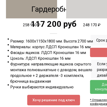
Гардеробная
117 200 руб
258 960 ₽
248 170 ₽
Срок 
Размер: 1600х1150х1800 мм. Высота 2700 мм
Материалы: корпус ЛДСП Кроношпан 16 мм
Фасады ящиков: ЛДСП Кроношпан 16 мм
Цоколь: ЛДСП Кроношпан 16 мм
Если 
Фурнитура: направляющие ящиков скрытого
разр
монтажа полновыкатные с доводом, вешало
дизай
продольное + 2 держателя -3 комплекта,
брючница выдвижная
До
Ручки выбираются индивидуально
консул
Хочу решение под ключ
* Отправляя
конфидециа