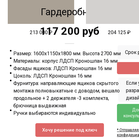
Гардеробная
117 200 руб
213 000 ₽
204 125 ₽
Срок 
Размер: 1600х1150х1800 мм. Высота 2700 мм
Материалы: корпус ЛДСП Кроношпан 16 мм
Фасады ящиков: ЛДСП Кроношпан 16 мм
Цоколь: ЛДСП Кроношпан 16 мм
Если 
Фурнитура: направляющие ящиков скрытого
разр
монтажа полновыкатные с доводом, вешало
дизай
продольное + 2 держателя -3 комплекта,
брючница выдвижная
До
Ручки выбираются индивидуально
консул
Хочу решение под ключ
* Отправляя
конфидециа