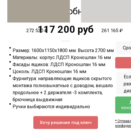
Гардеробная
117 200 руб
272 520 ₽
261 165 ₽
Сро
Размер: 1600х1150х1800 мм. Высота 2700 мм
Материалы: корпус ЛДСП Кроношпан 16 мм
Фасады ящиков: ЛДСП Кроношпан 16 мм
Цоколь: ЛДСП Кроношпан 16 мм
Есл
Фурнитура: направляющие ящиков скрытого
ра
монтажа полновыкатные с доводом, вешало
диз
продольное + 2 держателя -3 комплекта,
брючница выдвижная
Ручки выбираются индивидуально
конс
* Отправ
Хочу решение под ключ
конфиде