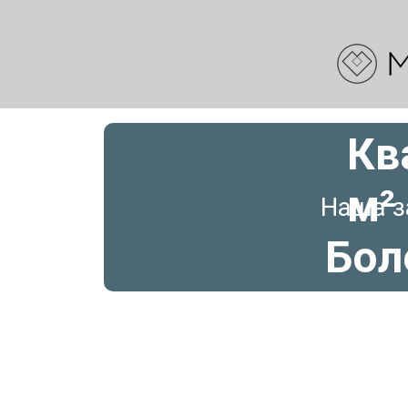
Кв
м²
Наша з
Бол