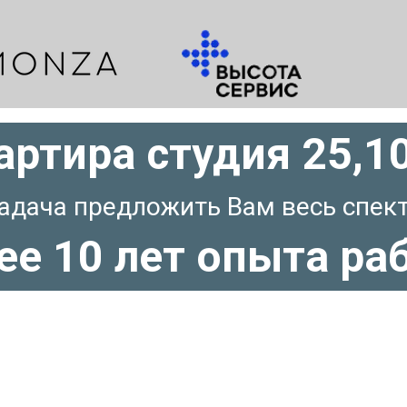
артира студия
25,1
адача предложить Вам весь спект
ее 10 лет опыта ра