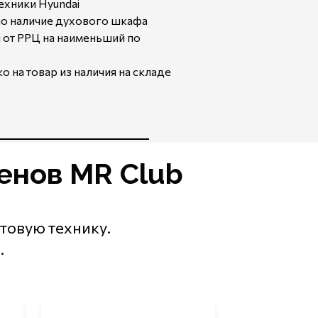
ехники Hyundai
ьно наличие духового шкафа
я от РРЦ на наименьший по
ко на товар из наличия на складе
енов MR Club
товую технику.
.