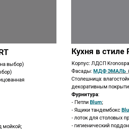
Кухня в стиле
RT
Корпус: ЛДСП Kronospa
 на выбор)
Фасады:
МДФ
ЭМАЛЬ
ыбор)
Столешница: влагостой
лицованная
декоративным покрыти
Фурнитура
:
- Петли
Blum
;
- Ящики тандембокс
Bl
- лоток для столовых п
- гигиенический поддон
д мойкой;