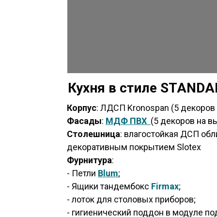
Кухня в стиле STANDA
Корпус
: ЛДСП Kronospan (5 декоров
Фасады
:
МДФ
ПВХ
(5 декоров на в
Столешница
: влагостойкая ДСП об
декоративным покрытием Slotex
Фурнитура
:
- Петли
Blum
;
- Ящики тандембокс
Firmax
;
- лоток для столовых приборов;
- гигиенический поддон в модуле по