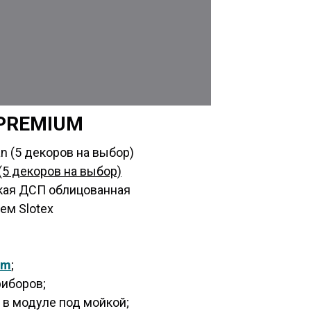
 PREMIUM
n (5 декоров на выбор)
(5 декоров на выбор)
кая ДСП облицованная
ем Slotex
um
;
риборов;
 в модуле под мойкой;