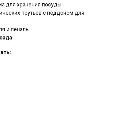
ема для хранения посуды
лических прутьев с поддоном для
ля и пеналы
сада
ать: