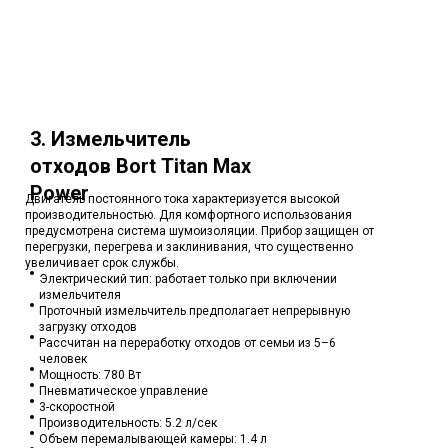
3. Измельчитель
отходов Bort Titan Max
Power
Двигатель постоянного тока характеризуется высокой
производительностью. Для комфортного использования
предусмотрена система шумоизоляции. Прибор защищен от
перегрузки, перегрева и заклинивания, что существенно
увеличивает срок службы.
Электрический тип: работает только при включении
измельчителя
Проточный измельчитель предполагает непрерывную
загрузку отходов
Рассчитан на переработку отходов от семьи из 5–6
человек
Мощность: 780 Вт
Пневматическое управление
3-скоростной
Производительность: 5.2 л/сек
Объем перемалывающей камеры: 1.4 л