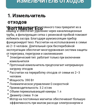
ИЗМЕЛЬЧИТЕЛЬ ОТХОДОВ
1. Измельчитель
отходов
Магнитный двигатель постоянного тока превратит их в
Bort Master Eco
кашицу и обеспечит удаление через канализационные
трубы, а фильтрующая сетка с резиновой пробкой поможет
избежать засора. Благодаря шумоизоляции прибор
функционирует тихо. Рассчитан на использование в семье
из 2–3 человек. Длительный срок бесперебойной
эксплуатации обеспечит многоуровневая система защиты
от перегрева, перегрузки и заклинивания.
Электрический тип: работает только при включении
измельчителя
Проточный измельчитель предполагает непрерывную
загрузку отходов
Рассчитан на переработку отходов от семьи из 2–3
человек
Мощность: 390 Вт
Пневматическое управление•2-скоростной
Производительность: 3.2 л/сек
Объем перемалывающей камеры: 1 л
Диаметр слива: 9 см
Мотор на постоянных магнитах обеспечивает большую
эффективность при малом расходе электроэнергии и